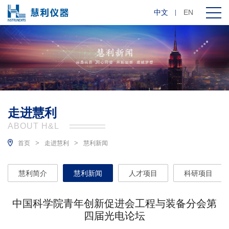
中文
EN
走进慧利
ABOUT H&L
>
>
首页
走进慧利
慧利新闻
慧利简介
慧利新闻
人才项目
科研项目
中国科学院青年创新促进会工程与装备分会第
四届光电论坛